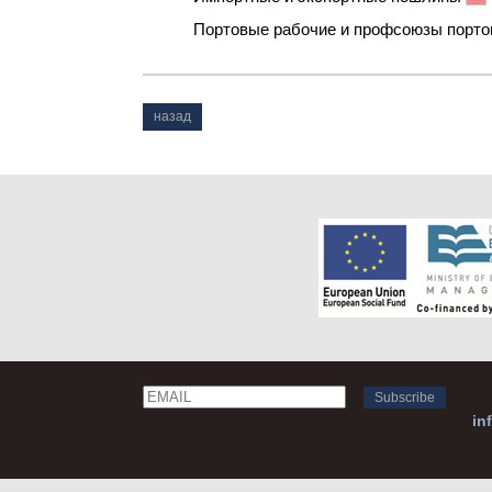
Портовые рабочие и профсоюзы порто
назад
Email
Name
in