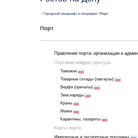
/
Городской ландшафт и география
/
Порт
Порт
Правление порта: организация и адми
Портовая инфраструктура
Таможни
Товарные склады (пакгаузы)
Верфи (причалы)
Земснаряды
Краны
Маяки
Карантины, лазареты
Карты порта
Импортные и экспортные пошлины