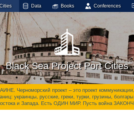
Cities
Data
Books
Conferences
Black Sea Project Port Cities
 Черноморский проект – это проект коммуникации, ак
аниц: украинцы, русские, греки, турки, грузины, болгар
Востока и Запада. Есть ОДИН МИР. Пусть война ЗАКОН