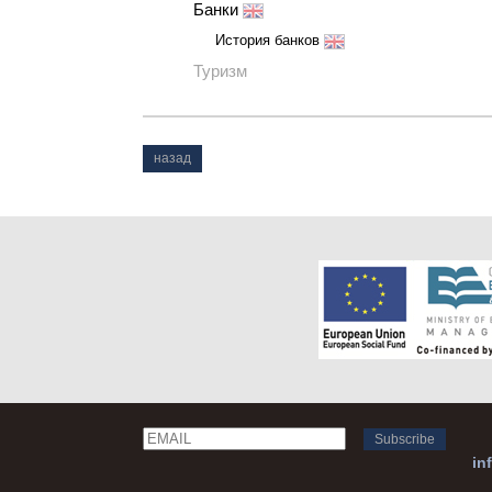
Банки
История банков
Туризм
назад
Email
Name
in