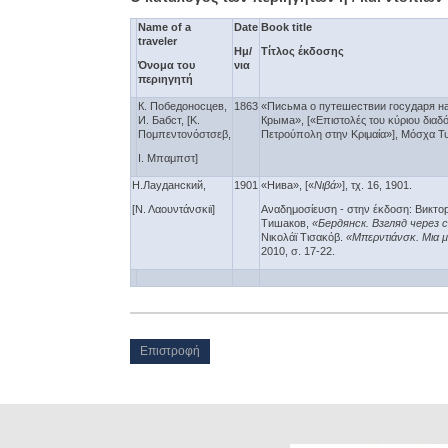
Name of а
Date
Book title
traveler
Ημ/
Τίτλος έκδοσης
Όνομα του
νια
περιηγητή
К. Победоносцев,
1863
«Письма о путешествии государя на
И. Бабст, [Κ.
Крыма», [«Επιστολές του κύριου διαδόχ
Πομπεντονόστσεβ,
Πετρούπολη στην Κριμαία»], Μόσχα Τυ
Ι. Μπαμπστ]
Н.Лауданский,
1901
«Нива», [«
Νιβά»
], τχ. 16, 1901.
[Ν. Λαουντάνσκιϊ]
Αναδημοσίευση - στην έκδοση: Викт
Тишаков,
«Бердянск. Взгляд через
Νικολάϊ Τισακόβ.
«Μπερντιάνσκ. Μια μ
2010, σ. 17-22.
Επιστροφή