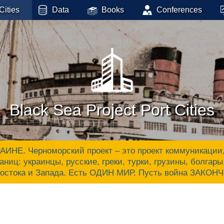
Cities
Data
Books
Conferences
Black Sea Project Port Cities
 Черноморский проект – это проект коммуникации, ак
аниц: украинцы, русские, греки, турки, грузины, болгар
Востока и Запада. Есть ОДИН МИР. Пусть война ЗАКОН