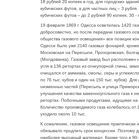
18 рублей 20 копеек в год, для городских здани
кубических футов, а для частных лиц – 3 рубл
кубических футов – до 2 рублей 90 копеек, 30 - 
19 февраля 1869 г. Одесса осветилась 1420 г
добросовестно, но после передачи газового о
общества газового освещения» все позиции конт
Одессе было уже 2140 газовых фонарей, кроме
Московская на Пересыпи, Прохоровская, Болгар
(Молдованка). Газовый завод был расположен н
угля в 136 ретортах из огнеупорной глины, зимо
очищался от аммиака, смолы, серы и углекислот
по 76 тыс. кубов и один на 150 тыс. кубов). Дл
низменных частей (Пересыпь и улица Приморска
улучшения качества каменноугольного газа к н
ретортах. Побочными продуктами, идущими на п
Количество производимого газа колебалось от 
уходило около 10 тыс.
К сожалению, газовое освещение практически н
обязывало продлить срок концессии. Поэтому д
наиболее выгодный материал. Кроме того в 90-е 