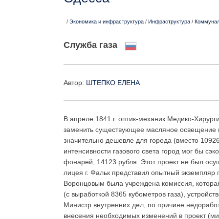
/
Экономика и инфраструктура
/
Инфраструктура
/
Коммуна
Служба газа
Aвтор:
ШТЕПКО ЕЛЕНА
В апреле 1841 г. оптик-механик Медико-Хирург
заменить существующее масляное освещение га
значительно дешевле для города (вместо 10926
интенсивности газового света город мог бы сэ
фонарей, 14123 рубля. Этот проект не был ос
лицея г. Фальк представил опытный экземпляр
Воронцовым была учреждена комиссия, которая 
(с выработкой 8365 кубометров газа), устройст
Министр внутренних дел, по причине недоработ
внесения необходимых изменений в проект (мини