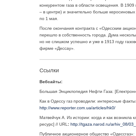
конкурентом газа в области освещения. В 1909
– в центре) и значительно больше керосиновых 
по 1 мая.
После окончания контракта с «Одесским акцио
перешло в собственность города. Дума несколь
но не слишком успешно и уже в 1913 году газо
фирме «Дессау».
Cсылки
Вебсайты:
Большая Энциклопедия Нефти Газа: [Електронний
Как в Одессу газ проводили: интересные факты:
http://www.reporter.com.ua/articles/hk0/
Матвейчук А. Из истории: когда и как возникла
ресурс] // URL
:
http://tgaza.narod.ru/arhiv_08/03
Публичное акционерное общество «Одессгаз»: [