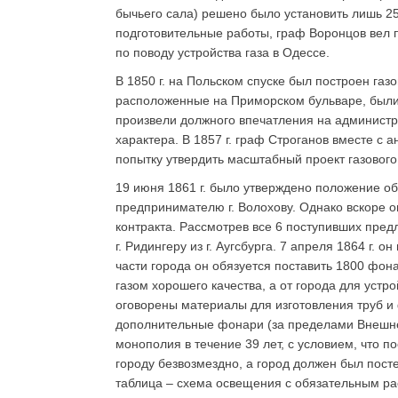
бычьего сала) решено было установить лишь 2
подготовительные работы, граф Воронцов вел
по поводу устройства газа в Одессе.
В 1850 г. на Польском спуске был построен газ
расположенные на Приморском бульваре, были
произвели должного впечатления на администр
характера. В 1857 г. граф Строганов вместе 
попытку утвердить масштабный проект газового
19 июня 1861 г. было утверждено положение об
предпринимателю г. Волохову. Однако вскоре о
контракта. Рассмотрев все 6 поступивших пред
г. Ридингеру из г. Аугсбурга. 7 апреля 1864 г.
части города он обязуется поставить 1800 фон
газом хорошего качества, а от города для устр
оговорены материалы для изготовления труб и
дополнительные фонари (за пределами Внешнег
монополия в течение 39 лет, с условием, что п
городу безвозмездно, а город должен был посте
таблица – схема освещения с обязательным р