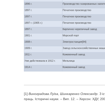
1896 г.
Производство газированных напит
1897 г.
Печатное производство
1897 г.
Печатное производство
1897 г. (1905 г.)
Печатное производство
1897 г.
Кирпично-черепичный завод
1901 г.
Морской порт
1908 г.
Электростанция[94]
1909 г.
Завод сельскохозяйственных маши
1911 г.
Кожевенный завод
Уже действовала в 1912 г.
Мельница
1914 г.
Кожевенный завод
[1]
Виноградова Луїза, Шинкаренко Олександр
. З 
праць. Історичні науки. – Вип. 12. – Херсон: ХДУ, 200