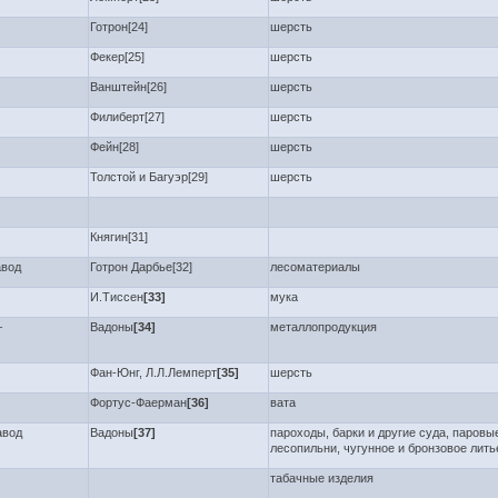
Готрон[24]
шерсть
Фекер[25]
шерсть
Ванштейн[26]
шерсть
Филиберт[27]
шерсть
Фейн[28]
шерсть
Толстой и Багуэр[29]
шерсть
Княгин[31]
авод
Готрон Дарбье[32]
лесоматериалы
И.Тиссен
[33]
мука
–
Вадоны
[34]
металлопродукция
Фан-Юнг, Л.Л.Лемперт
[35]
шерсть
Фортус-Фаерман
[36]
вата
авод
Вадоны
[37]
пароходы, барки и другие суда, паров
лесопильни, чугунное и бронзовое лить
табачные изделия