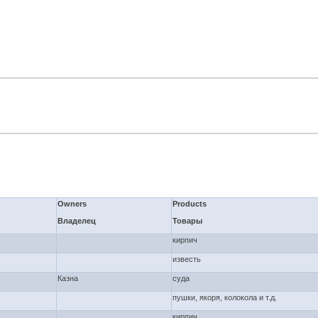
Owners
Products
Владелец
Товары
кирпич
известь
Казна
суда
пушки, якоря, колокола и т.д.
кирпич