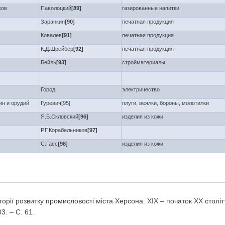
ков
Паволоцкий
[89]
газированные напитки
Заранкин
[90]
печатная продукция
Ковалев
[91]
печатная продукция
К.Д.Шрейбер
[92]
печатная продукция
Бейль
[93]
стройматериалы
Город
электричество
н и орудий
Гуревич[95]
плуги, веялки, бороны, молотилки
Я.Б.Скловский
[96]
изделия из кожи
Р.Г.Корабельников
[97]
С.Гасс
[98]
изделия из кожи
історії розвитку промисловості міста Херсона. ХІХ – початок ХХ століт
3. – С. 61.