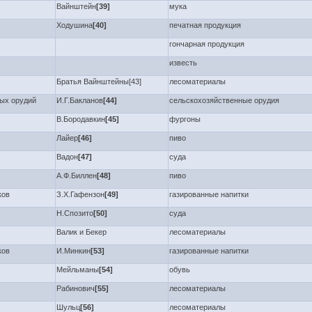
Вайнштейн
[39]
мука
Ходушина
[40]
печатная продукция
гончарная продукция
известь
Братья Вайнштейны[43]
лесоматериалы
ых орудий
И.Г.Бакланов
[44]
сельскохозяйственные орудия
В.Бородавкин
[45]
фургоны
Лайер
[46]
пиво
Вадон
[47]
суда
А.Ф.Биллен
[48]
пиво
ков
З.Х.Гафензон
[49]
газированные напитки
Н.Спозито
[50]
суда
Валик и Бекер
лесоматериалы
ков
И.Минкин
[53]
газированные напитки
Мейльманы
[54]
обувь
Рабинович
[55]
лесоматериалы
Шульц
[56]
лесоматериалы