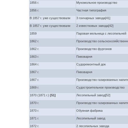
1856 г.
Мукомольное производство
1856 г.
Частная типография
В 1857 г. уже существовали
3 гончарных завода[41]
В 1857 г. уже существовали
2 известковых завода[42]
1859
Паровая мельница с лесопильней
1862 г.
Производство сельскохозяйственн
1862 г.
Производство фургонов
1863 г.
Пивоварня
1864 г.
Судоремонтный док
1867 г.
Пивоварня
1867 г.
Производство газированных напит
1869 г.
Судостроительное производство
1870 (1871 г.)
[51]
Лесопильный завод[52]
1870 г.
Производство газированных напит
1870 г.
Обувная фабрика
1871 г.
Лесопильный завод
1872 г.
2 лесопильных завода