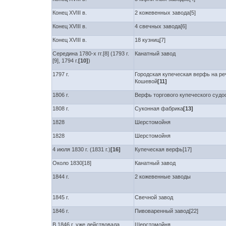
Конец XVIII в.
2 кожевенных завода[5]
Конец XVIII в.
4 свечных завода[6]
Конец XVIII в.
18 кузниц[7]
Середина 1780-х гг.[8] (1793 г.
Канатный завод
[9], 1794 г.
[10]
)
1797 г.
Городская купеческая верфь на ре
Кошевой
[11]
1806 г.
Верфь торгового купеческого судо
1808 г.
Суконная фабрика
[13]
1828
Шерстомойня
1828
Шерстомойня
4 июля 1830 г. (1831 г.)
[16]
Купеческая верфь[17]
Около 1830[18]
Канатный завод
1844 г.
2 кожевенные заводы
1845 г.
Свечной завод
1846 г.
Пивоваренный завод[22]
В 1846 г. уже действовала
Шерстомойня