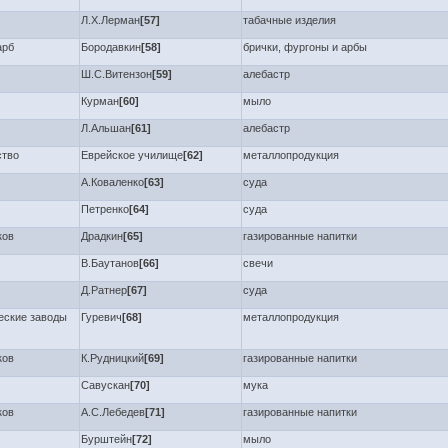
Л.Х.Лерман
[57]
табачные изделия
арб
Бородавкин
[58]
брички, фургоны и арбы
Ш.С.Витензон
[59]
алебастр
Курман
[60]
мыло
Л.Альшан
[61]
алебастр
ство
Еврейское училище
[62]
металлопродукция
А.Коваленко
[63]
суда
Петренко
[64]
суда
ков
Драдкин
[65]
газированные напитки
В.Баутанов
[66]
свечи
Д.Ратнер
[67]
суда
еские заводы
Гуревич
[68]
металлопродукция
ков
К.Рудницкий
[69]
газированные напитки
Савускан
[70]
мука
ков
А.С.Лебедев
[71]
газированные напитки
Бурштейн
[72]
мыло