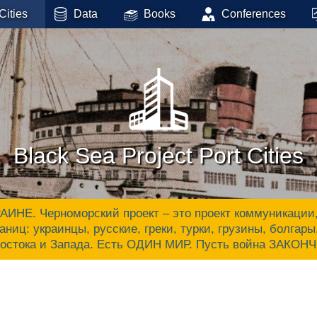
Cities
Data
Books
Conferences
Black Sea Project Port Cities
 Черноморский проект – это проект коммуникации, ак
аниц: украинцы, русские, греки, турки, грузины, болгар
Востока и Запада. Есть ОДИН МИР. Пусть война ЗАКОН