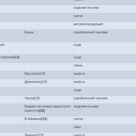
изделия из кожи
свечи
металлопродукция
Казна
корабельный такелаж
чке
суда
строения
[12]
суда
ткани
Вассалль[14]
шерсть
Деминитру[15]
шерсть
суда
Чалов[19]
корабельный такелаж
Ведомство комиссариатского
изделия из кожи
комитета
[20]
В.Абрамов
[21]
свечи
пиво
Лемперт[23]
шерсть