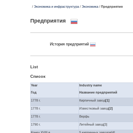
/
Экономика и инфраструктура
/
Экономика
/
Предприятия
Предприятия
История предприятий
List
Список
Year
Industry name
Год
Название предприятий
1778 г.
Кирпичный завод
[1]
1778 г.
Известковый завод
[2]
1778 г.
Верфь
1790 г.
Литейный завод[3]
Конец XVIII в.
5 кирпичных заводов[4]