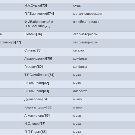
И.А.Сушка
[73]
суда
П.Г.Карпинский
[74]
металлопродукция
Ф.ИБабровничий и
стройматериалы
Я.А.Большов
[75]
ны
Люблин
[76]
лесоматериалы
х заводов
[77]
лесоматериалы
Спивак
[78]
смазки
Ларьяновский
[79]
конфеты
Гуревич
[80]
конфеты
Т.Г.Самойленко
[81]
мука
Л.Ольшванг
[82]
мука
Л.Ольшванг
[83]
алебастр
Дунаевский
[84]
мыло
Юдин и Кумон
[85]
мыло
А.Корпилова
[86]
мука
И.Оленев
[87]
мука
П.П.Педан
[88]
мука