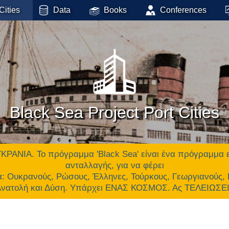
Cities
Data
Books
Conferences
Black Sea Project Port Cities
 Το πρόγραμμα 'Black Sea' είναι ένα πρόγραμμα επικ
ανταλλαγής, για να φέρει
α: Ουκρανούς, Ρώσους, Έλληνες, Τούρκους, Γεωργιανούς,
 Ανατολή και Δύση. Υπάρχει ΕΝΑΣ ΚΟΣΜΟΣ. Ας ΤΕΛΕΙΩΣ